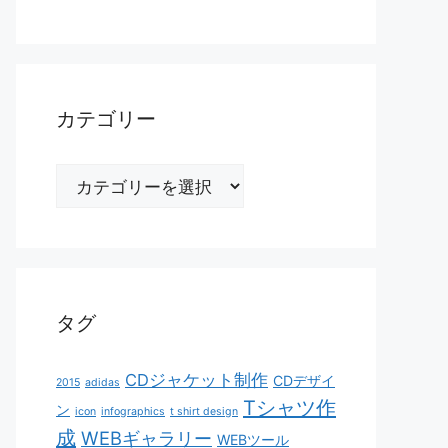
カテゴリー
カ
テ
ゴ
リ
ー
タグ
CDジャケット制作
CDデザイ
2015
adidas
Tシャツ作
ン
icon
infographics
t shirt design
成
WEBギャラリー
WEBツール