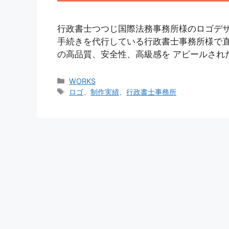
行政書士つつじ国際法務事務所様のロゴデザ
手続きを代行している行政書士事務所様で
の高品質、安全性、高級感を アピールされ
カ
WORKS
テ
タ
ロゴ
、
制作実績
、
行政書士事務所
ゴ
グ
リ
ー