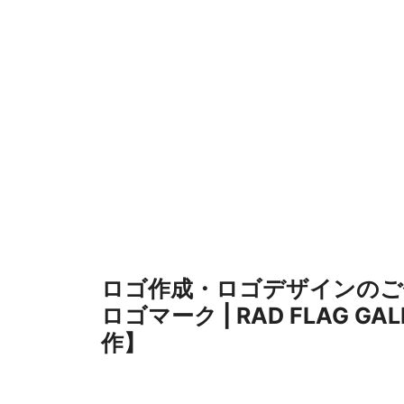
コ
ン
テ
ン
ツ
へ
ス
キ
ッ
プ
ロゴ作成・ロゴデザインのご
ロゴマーク | RAD FLAG G
作】