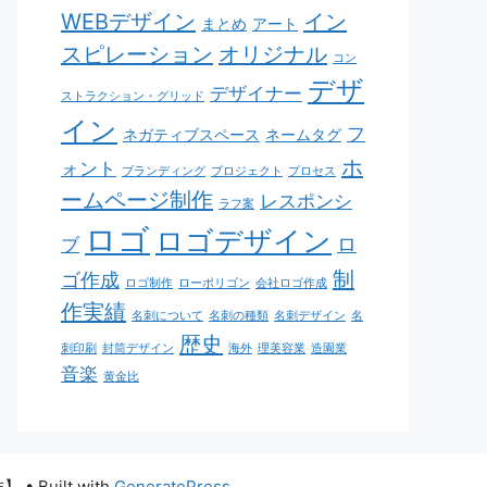
WEBデザイン
イン
まとめ
アート
スピレーション
オリジナル
コン
デザ
デザイナー
ストラクション・グリッド
イン
フ
ネガティブスペース
ネームタグ
ホ
ォント
ブランディング
プロジェクト
プロセス
ームページ制作
レスポンシ
ラフ案
ロゴ
ロゴデザイン
ロ
ブ
制
ゴ作成
ロゴ制作
ローポリゴン
会社ロゴ作成
作実績
名刺について
名刺の種類
名刺デザイン
名
歴史
刺印刷
封筒デザイン
海外
理美容業
造園業
音楽
黄金比
作】
• Built with
GeneratePress