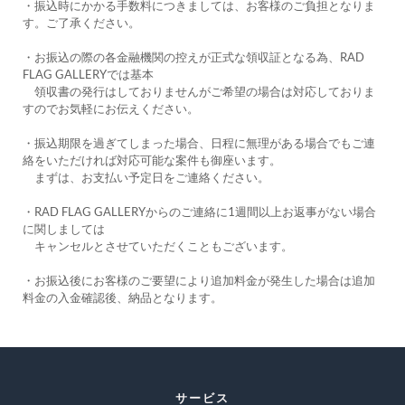
・振込時にかかる手数料につきましては、お客様のご負担となりま
す。ご了承ください。
・お振込の際の各金融機関の控えが正式な領収証となる為、RAD 
FLAG GALLERYでは基本
　領収書の発行はしておりませんがご希望の場合は対応しておりま
すのでお気軽にお伝えください。
・振込期限を過ぎてしまった場合、日程に無理がある場合でもご連
絡をいただければ対応可能な案件も御座います。
　まずは、お支払い予定日をご連絡ください。
・RAD FLAG GALLERYからのご連絡に1週間以上お返事がない場合
に関しましては
　キャンセルとさせていただくこともございます。
・お振込後にお客様のご要望により追加料金が発生した場合は追加
料金の入金確認後、納品となります。 
サービス