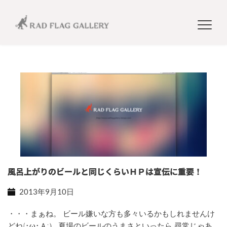
風呂上がりのビールと同じくらいＨＰは宣伝に重要！
2013年9月10日
・・・まぁね。 ビール嫌いな方も多々いるかもしれませんけ
どね(･ω･Ａ;） 夏場のビールのうまさといったら 尋常じゃあ