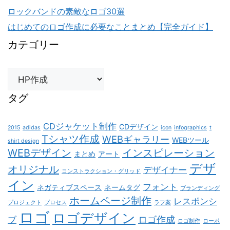
ロックバンドの素敵なロゴ30選
はじめてのロゴ作成に必要なことまとめ【完全ガイド】
カテゴリー
カ
テ
ゴ
タグ
リ
ー
CDジャケット制作
CDデザイン
2015
adidas
icon
infographics
t
Tシャツ作成
WEBギャラリー
WEBツール
shirt design
WEBデザイン
インスピレーション
まとめ
アート
デザ
オリジナル
デザイナー
コンストラクション・グリッド
イン
フォント
ネガティブスペース
ネームタグ
ブランディング
ホームページ制作
レスポンシ
プロジェクト
プロセス
ラフ案
ロゴ
ロゴデザイン
ロゴ作成
ブ
ロゴ制作
ローポ