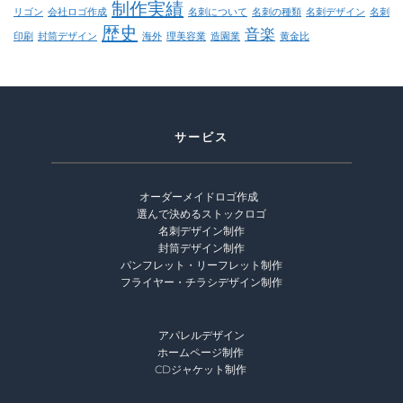
制作実績
リゴン
会社ロゴ作成
名刺について
名刺の種類
名刺デザイン
名刺
歴史
音楽
印刷
封筒デザイン
海外
理美容業
造園業
黄金比
サービス
オーダーメイドロゴ作成 
選んで決めるストックロゴ
名刺デザイン制作
封筒デザイン制作
パンフレット・リーフレット制作
フライヤー・チラシデザイン制作
アパレルデザイン
ホームページ制作 
CDジャケット制作 