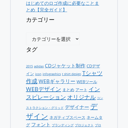
はじめてのロゴ作成に必要なことま
とめ【完全ガイド】
カテゴリー
カ
テ
ゴ
タグ
リ
ー
CDジャケット制作
CDデザ
2015
adidas
Tシャツ
イン
icon
infographics
t shirt design
作成
WEBギャラリー
WEBツール
WEBデザイン
イン
まとめ
アート
スピレーション
オリジナル
コン
デ
デザイナー
ストラクション・グリッド
ザイン
ネガティブスペース
ネームタ
フォント
グ
ブランディング
プロジェクト
プロ