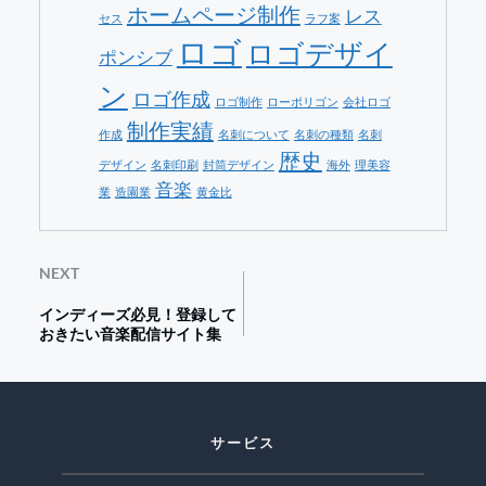
ホームページ制作
レス
セス
ラフ案
ロゴ
ロゴデザイ
ポンシブ
ン
ロゴ作成
ロゴ制作
ローポリゴン
会社ロゴ
制作実績
作成
名刺について
名刺の種類
名刺
歴史
デザイン
名刺印刷
封筒デザイン
海外
理美容
音楽
業
造園業
黄金比
NEXT
インディーズ必見！登録して
おきたい音楽配信サイト集
サービス