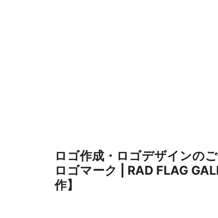
コ
ン
テ
ン
ツ
へ
ス
キ
ッ
プ
ロゴ作成・ロゴデザインのご
ロゴマーク | RAD FLAG G
作】