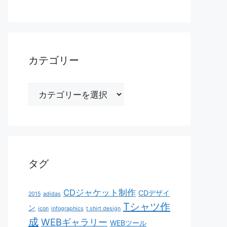
カテゴリー
カ
テ
ゴ
リ
ー
タグ
CDジャケット制作
CDデザイ
2015
adidas
Tシャツ作
ン
icon
infographics
t shirt design
成
WEBギャラリー
WEBツール