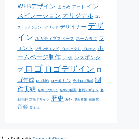
WEBデザイン
イン
まとめ
アート
スピレーション
オリジナル
コン
デザ
デザイナー
ストラクション・グリッド
イン
フ
ネガティブスペース
ネームタグ
ホ
ォント
ブランディング
プロジェクト
プロセス
ームページ制作
レスポンシ
ラフ案
ロゴ
ロゴデザイン
ロ
ブ
制
ゴ作成
ロゴ制作
ローポリゴン
会社ロゴ作成
作実績
名刺について
名刺の種類
名刺デザイン
名
歴史
刺印刷
封筒デザイン
海外
理美容業
造園業
音楽
黄金比
作】
• Built with
GeneratePress