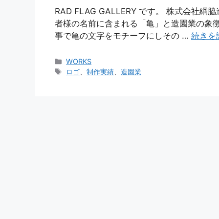
RAD FLAG GALLERY です。 株式
者様の名前に含まれる「亀」と造園業の象徴
事で亀の文字をモチーフにしその …
続きを
カ
WORKS
テ
タ
ロゴ
、
制作実績
、
造園業
ゴ
グ
リ
ー