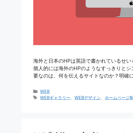
海外と日本のHPは英語で書かれているせい
個人的には海外のHPのようなすっきりとシ
要なのは、何を伝えるサイトなのか？明確に
カ
WEB
テ
タ
WEBギャラリー
、
WEBデザイン
、
ホームページ
ゴ
グ
リ
ー