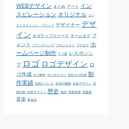
WEBデザイン
イン
まとめ
アート
スピレーション
オリジナル
コン
デザ
デザイナー
ストラクション・グリッド
イン
フ
ネガティブスペース
ネームタグ
ホ
ォント
ブランディング
プロジェクト
プロセス
ームページ制作
レスポンシ
ラフ案
ロゴ
ロゴデザイン
ロ
ブ
制
ゴ作成
ロゴ制作
ローポリゴン
会社ロゴ作成
作実績
名刺について
名刺の種類
名刺デザイン
名
歴史
刺印刷
封筒デザイン
海外
理美容業
造園業
音楽
黄金比