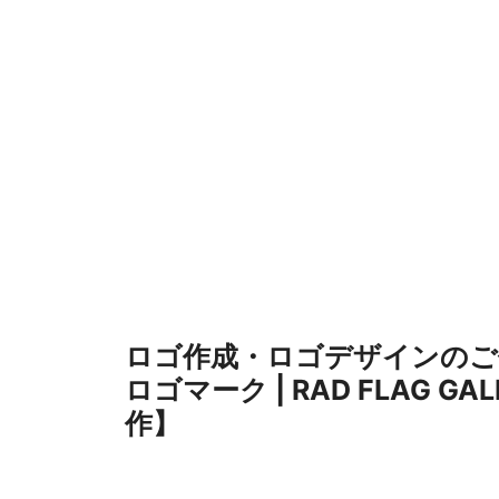
コ
ン
テ
ン
ツ
へ
ス
キ
ッ
プ
ロゴ作成・ロゴデザインのご
ロゴマーク | RAD FLAG G
作】