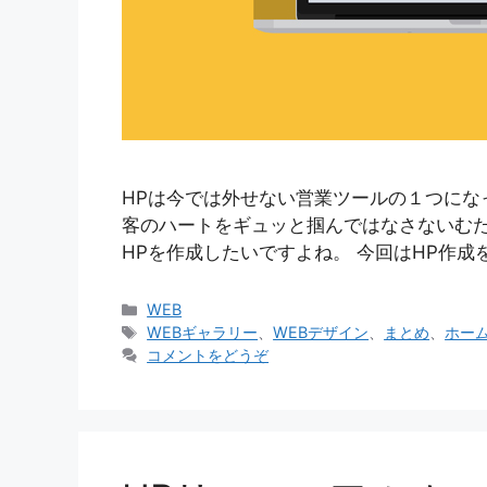
HPは今では外せない営業ツールの１つにな
客のハートをギュッと掴んではなさないむ
HPを作成したいですよね。 今回はHP作成
カ
WEB
テ
タ
WEBギャラリー
、
WEBデザイン
、
まとめ
、
ホー
ゴ
グ
コメントをどうぞ
リ
ー