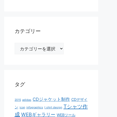
カテゴリー
カ
テ
ゴ
リ
ー
タグ
CDジャケット制作
CDデザイ
2015
adidas
Tシャツ作
ン
icon
infographics
t shirt design
成
WEBギャラリー
WEBツール