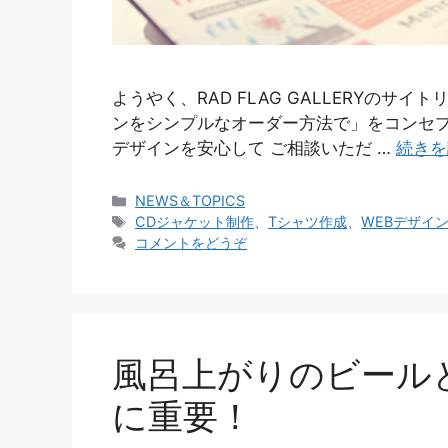
ようやく、RAD FLAG GALLERYの
ンをシンプルなオーダー方法で」をコンセプ
デザインを安心して ご相談いただ …
続きを
カ
NEWS＆TOPICS
テ
タ
CDジャケット制作
、
Tシャツ作成
、
WEBデザイ
ゴ
グ
コメントをどうぞ
リ
ー
風呂上がりのビール
に重要！