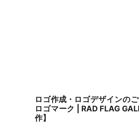
コ
ン
テ
ン
ツ
へ
ス
キ
ッ
プ
ロゴ作成・ロゴデザインのご
ロゴマーク | RAD FLAG G
作】