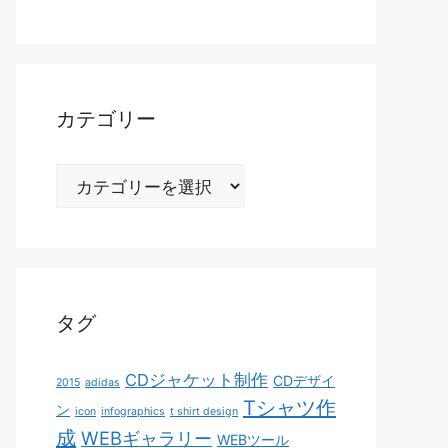
カテゴリー
カ
テ
ゴ
リ
ー
タグ
CDジャケット制作
CDデザイ
2015
adidas
Tシャツ作
ン
icon
infographics
t shirt design
成
WEBギャラリー
WEBツール