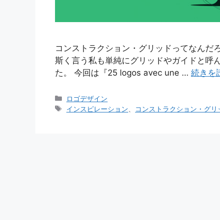
コンストラクション・グリッドってなんだ
斯く言う私も単純にグリッドやガイドと呼
た。 今回は『25 logos avec une …
続きを
カ
ロゴデザイン
テ
タ
インスピレーション
、
コンストラクション・グリ
ゴ
グ
リ
ー