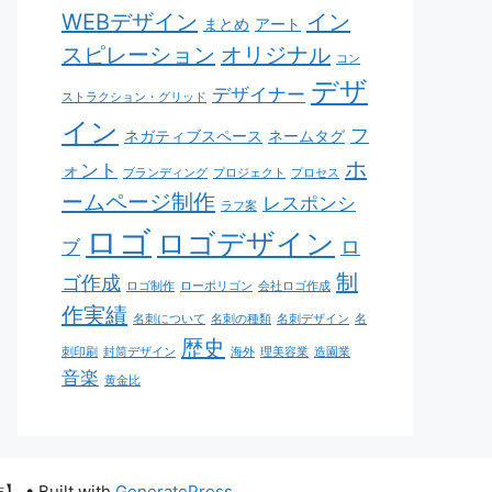
WEBデザイン
イン
まとめ
アート
スピレーション
オリジナル
コン
デザ
デザイナー
ストラクション・グリッド
イン
フ
ネガティブスペース
ネームタグ
ホ
ォント
ブランディング
プロジェクト
プロセス
ームページ制作
レスポンシ
ラフ案
ロゴ
ロゴデザイン
ロ
ブ
制
ゴ作成
ロゴ制作
ローポリゴン
会社ロゴ作成
作実績
名刺について
名刺の種類
名刺デザイン
名
歴史
刺印刷
封筒デザイン
海外
理美容業
造園業
音楽
黄金比
作】
• Built with
GeneratePress