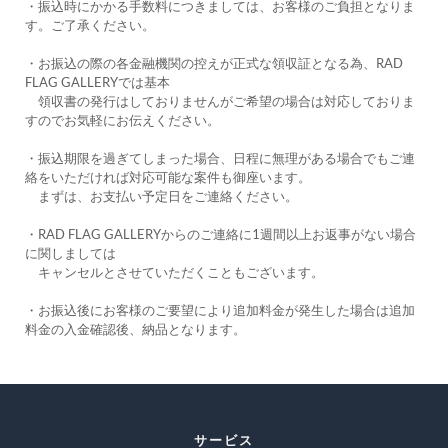
・振込時にかかる手数料につきましては、お客様のご負担となりま
す。ご了承ください。
・お振込の際の各金融機関の控えが正式な領収証となる為、RAD 
FLAG GALLERYでは基本
　領収書の発行はしておりませんがご希望の場合は対応しておりま
すのでお気軽にお伝えください。
・振込期限を過ぎてしまった場合、日程に無理がある場合でもご連
絡をいただければ対応可能な案件も御座います。
　まずは、お支払い予定日をご連絡ください。
・RAD FLAG GALLERYからのご連絡に1週間以上お返事がない場合
に関しましては
　キャンセルとさせていただくこともございます。
・お振込後にお客様のご要望により追加料金が発生した場合は追加
料金の入金確認後、納品となります。 
サービス