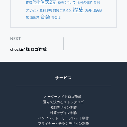
制作実績
作成
名刺について
名刺の種類
名刺
歴史
デザイン
名刺印刷
封筒デザイン
海外
理美容
音楽
業
造園業
黄金比
NEXT
chockin’ 様 ロゴ作成
サービス
オーダーメイドロゴ作成 
選んで決めるストックロゴ
名刺デザイン制作
封筒デザイン制作
パンフレット・リーフレット制作
フライヤー・チラシデザイン制作