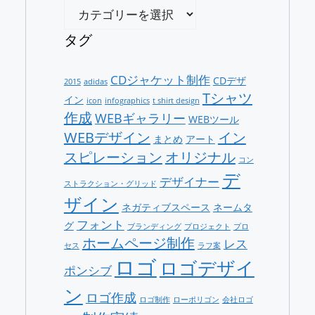
カ
テ
ゴ
タグ
リ
ー
CDジャケット制作
CDデザ
2015
adidas
Tシャツ
イン
icon
infographics
t shirt design
作成
WEBギャラリー
WEBツール
WEBデザイン
イン
まとめ
アート
スピレーション
オリジナル
コン
デ
デザイナー
ストラクション・グリッド
ザイン
ネガティブスペース
ネームタ
フォント
グ
ブランディング
プロジェクト
プロ
ホームページ制作
レス
セス
ラフ案
ロゴ
ロゴデザイ
ポンシブ
ン
ロゴ作成
ロゴ制作
ローポリゴン
会社ロゴ