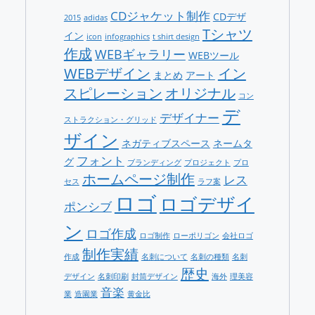
ー
CDジャケット制作
CDデザ
2015
adidas
Tシャツ
イン
icon
infographics
t shirt design
作成
WEBギャラリー
WEBツール
WEBデザイン
イン
まとめ
アート
スピレーション
オリジナル
コン
デ
デザイナー
ストラクション・グリッド
ザイン
ネガティブスペース
ネームタ
フォント
グ
ブランディング
プロジェクト
プロ
ホームページ制作
レス
セス
ラフ案
ロゴ
ロゴデザイ
ポンシブ
ン
ロゴ作成
ロゴ制作
ローポリゴン
会社ロゴ
制作実績
作成
名刺について
名刺の種類
名刺
歴史
デザイン
名刺印刷
封筒デザイン
海外
理美容
音楽
業
造園業
黄金比