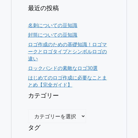
最近の投稿
名刺についての豆知識
封筒についての豆知識
ロゴ作成のための基礎知識！ロゴマ
ークとロゴタイプとシンボルロゴの
違い
ロックバンドの素敵なロゴ30選
はじめてのロゴ作成に必要なことま
とめ【完全ガイド】
カテゴリー
カ
テ
ゴ
タグ
リ