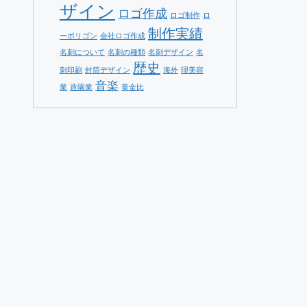
ザイン
ロゴ作成
ロゴ制作
ロ
制作実績
ーポリゴン
会社ロゴ作成
名刺について
名刺の種類
名刺デザイン
名
歴史
刺印刷
封筒デザイン
海外
理美容
音楽
業
造園業
黄金比