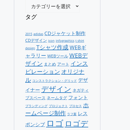
カ
テ
ゴ
タグ
リ
ー
CDジャケット制作
2015
adidas
CDデザイン
icon
infographics
t shirt
Tシャツ作成
WEBギ
design
WEBデ
ャラリー
WEBツール
ザイン
インス
まとめ
アート
ピレーション
オリジナ
ル
デザ
コンストラクション・グリッド
デザイン
イナー
ネガティ
フォント
ブスペース
ネームタグ
ホ
ブランディング
プロジェクト
プロセス
ームページ制作
レス
ラフ案
ロゴ
ロゴデ
ポンシブ