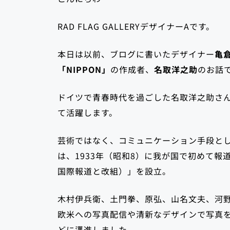
RAD FLAG GALLERYデザイナーAです。
本日は以前、ブログに書いたデザイナー
亀
「NIPPON」
の作成者、
名取洋之助
のお話
ドイツで青春時代を過ごした名取洋之助さ
て活躍します。
芸術ではなく、コミュニケーション手段と
は、1933年（昭和8）に我が国で初めて
国際報道と改組）」を設立。
木村伊兵衛、土門拳、原弘、山名文夫、河
欧米への写真配信や清新なデザインで写真
どに邁進しました。