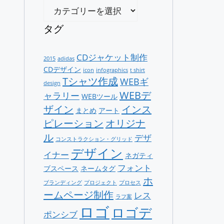
カ
テ
ゴ
タグ
リ
ー
CDジャケット制作
2015
adidas
CDデザイン
icon
infographics
t shirt
Tシャツ作成
WEBギ
design
WEBデ
ャラリー
WEBツール
ザイン
インス
まとめ
アート
ピレーション
オリジナ
ル
デザ
コンストラクション・グリッド
デザイン
イナー
ネガティ
フォント
ブスペース
ネームタグ
ホ
ブランディング
プロジェクト
プロセス
ームページ制作
レス
ラフ案
ロゴ
ロゴデ
ポンシブ