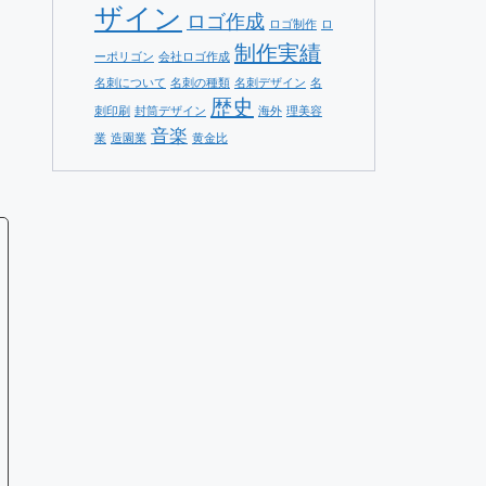
ザイン
ロゴ作成
ロゴ制作
ロ
制作実績
ーポリゴン
会社ロゴ作成
名刺について
名刺の種類
名刺デザイン
名
歴史
刺印刷
封筒デザイン
海外
理美容
音楽
業
造園業
黄金比