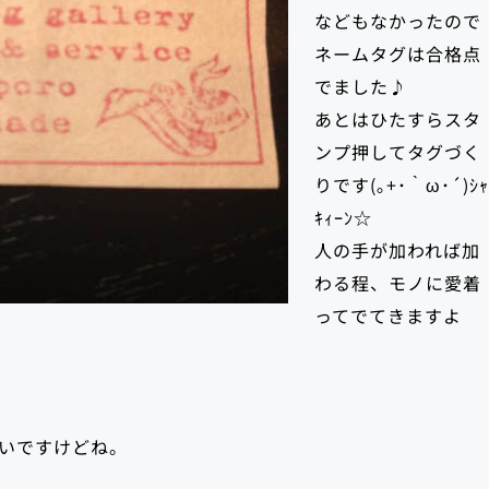
などもなかったので
ネームタグは合格点
でました♪
あとはひたすらスタ
ンプ押してタグづく
りです(｡+･｀ω･´)ｼｬ
ｷｨｰﾝ☆
人の手が加われば加
わる程、モノに愛着
ってでてきますよ
！
いですけどね。