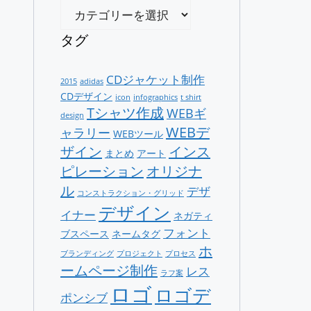
カ
テ
ゴ
タグ
リ
ー
CDジャケット制作
2015
adidas
CDデザイン
icon
infographics
t shirt
Tシャツ作成
WEBギ
design
WEBデ
ャラリー
WEBツール
ザイン
インス
まとめ
アート
ピレーション
オリジナ
ル
デザ
コンストラクション・グリッド
デザイン
イナー
ネガティ
フォント
ブスペース
ネームタグ
ホ
ブランディング
プロジェクト
プロセス
ームページ制作
レス
ラフ案
ロゴ
ロゴデ
ポンシブ