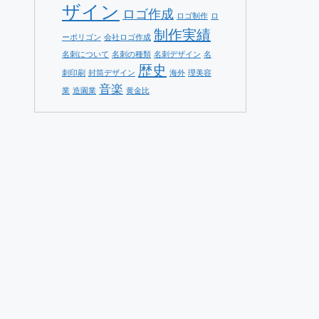
ザイン
ロゴ作成
ロゴ制作
ロ
制作実績
ーポリゴン
会社ロゴ作成
名刺について
名刺の種類
名刺デザイン
名
歴史
刺印刷
封筒デザイン
海外
理美容
音楽
業
造園業
黄金比