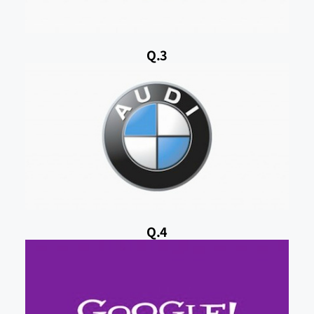
Q.3
Q.4