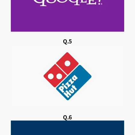
Q.5
Q.6