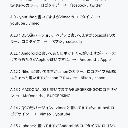
twitterのカラー、ロゴタイプ →
facebook
,
twitter
A.9：youtubeと書いてますがvimeoのロゴタイプ →
youtube
,
vimeo
A.10：Q5の逆バージョン。ペプシと書いてますがcocacolaのカ
ラー、ロゴタイプ →
ペプシ
,
cocacola
A.11：Andoroidと書いてありロボットくんがいますが・・・欠
けてるあたりがAppleっぽいですね。→
Andoroid
,
Apple
A.12：Nikonと書いてますがcanonのカラー、ロゴタイプも印象
はちょっと違いますがcanonですね。→
Nikon
,
canon
A.13：MACDONALDSと書いてますがBURGERKINGのロゴデザイ
ン →
McDonalds
,
BURGERKING
A.14：Q9の逆バージョン。vimeoと書いてますがyoutubeのロ
ゴデザイン →
vimeo
,
youtube
A.15：iphoneと書いてますがAndoroidのロゴタイプにロゴシン