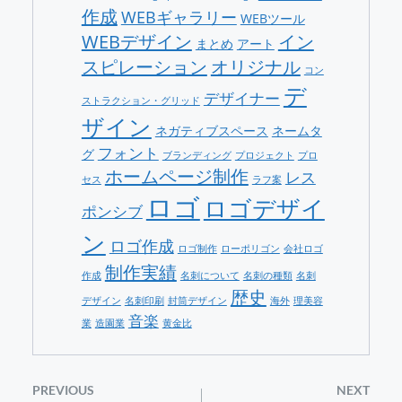
作成
WEBギャラリー
WEBツール
WEBデザイン
イン
まとめ
アート
スピレーション
オリジナル
コン
デ
デザイナー
ストラクション・グリッド
ザイン
ネガティブスペース
ネームタ
フォント
グ
ブランディング
プロジェクト
プロ
ホームページ制作
レス
セス
ラフ案
ロゴ
ロゴデザイ
ポンシブ
ン
ロゴ作成
ロゴ制作
ローポリゴン
会社ロゴ
制作実績
作成
名刺について
名刺の種類
名刺
歴史
デザイン
名刺印刷
封筒デザイン
海外
理美容
音楽
業
造園業
黄金比
PREVIOUS
NEXT