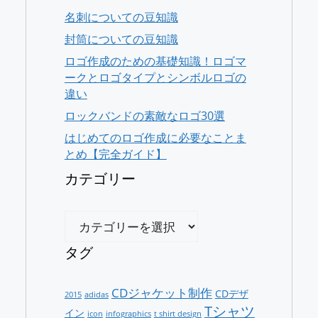
名刺についての豆知識
封筒についての豆知識
ロゴ作成のための基礎知識！ロゴマ
ークとロゴタイプとシンボルロゴの
違い
ロックバンドの素敵なロゴ30選
はじめてのロゴ作成に必要なことま
とめ【完全ガイド】
カテゴリー
カ
テ
ゴ
タグ
リ
ー
CDジャケット制作
CDデザ
2015
adidas
Tシャツ
イン
icon
infographics
t shirt design