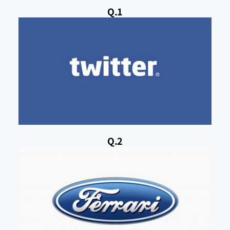
Q.1
Q.2