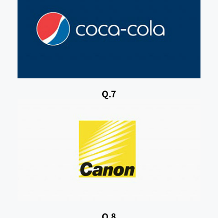
Q.7
Q.8