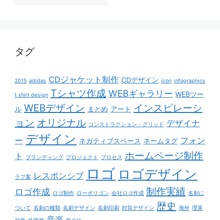
テ
ゴ
リ
ー
タグ
CDジャケット制作
CDデザイン
2015
adidas
icon
infographics
Tシャツ作成
WEBギャラリー
WEBツー
t shirt design
WEBデザイン
インスピレーシ
ル
まとめ
アート
ョン
オリジナル
デザイナ
コンストラクション・グリッド
デザイン
ー
フォン
ネガティブスペース
ネームタグ
ホームページ制作
ト
ブランディング
プロジェクト
プロセス
ロゴ
ロゴデザイン
レスポンシブ
ラフ案
制作実績
ロゴ作成
ロゴ制作
ローポリゴン
会社ロゴ作成
名刺に
歴史
ついて
名刺の種類
名刺デザイン
名刺印刷
封筒デザイン
海外
理美
音楽