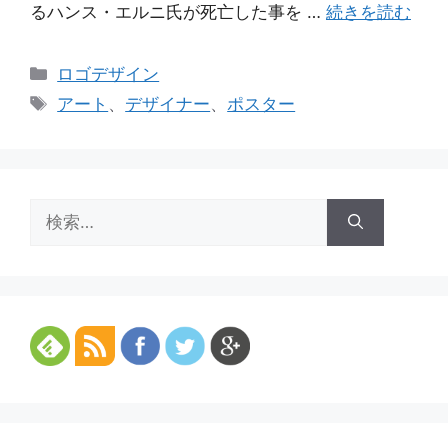
るハンス・エルニ氏が死亡した事を …
続きを読む
カ
ロゴデザイン
テ
タ
アート
、
デザイナー
、
ポスター
ゴ
グ
リ
ー
検
索: