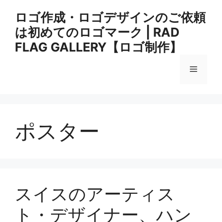
コ
ロゴ作成・ロゴデザインのご依頼
ン
は初めてのロゴマーク | RAD
テ
ン
FLAG GALLERY【ロゴ制作】
ツ
へ
メ
ス
キ
ニ
ッ
プ
ポスター
ュ
ー
スイスのアーティス
ト・デザイナー、ハン