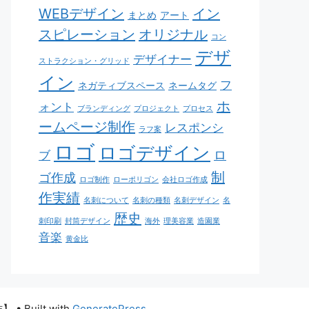
WEBデザイン
イン
まとめ
アート
スピレーション
オリジナル
コン
デザ
デザイナー
ストラクション・グリッド
イン
フ
ネガティブスペース
ネームタグ
ホ
ォント
ブランディング
プロジェクト
プロセス
ームページ制作
レスポンシ
ラフ案
ロゴ
ロゴデザイン
ロ
ブ
制
ゴ作成
ロゴ制作
ローポリゴン
会社ロゴ作成
作実績
名刺について
名刺の種類
名刺デザイン
名
歴史
刺印刷
封筒デザイン
海外
理美容業
造園業
音楽
黄金比
作】
• Built with
GeneratePress