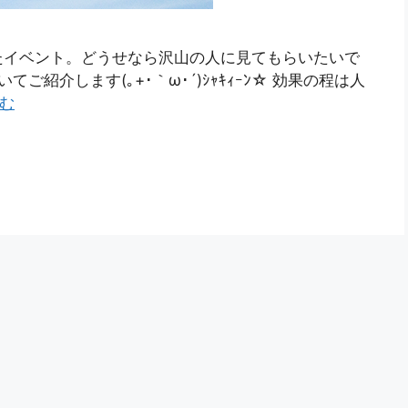
たイベント。どうせなら沢山の人に見てもらいたいで
ご紹介します(｡+･｀ω･´)ｼｬｷｨｰﾝ☆ 効果の程は人
む