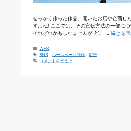
せっかく作った作品、開いたお店や企画し
すよね! ここでは、その宣伝方法の一部について
それぞれかもしれませんが どこ …
続きを読
カ
WEB
テ
タ
SNS
、
ホームページ制作
、
広告
ゴ
グ
コメントをどうぞ
リ
ー