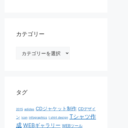
カテゴリー
カ
テ
ゴ
リ
ー
タグ
CDジャケット制作
CDデザイ
2015
adidas
Tシャツ作
ン
icon
infographics
t shirt design
成
WEBギャラリー
WEBツール