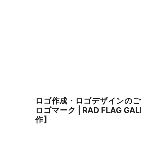
コ
ン
テ
ン
ツ
へ
ス
キ
ッ
プ
ロゴ作成・ロゴデザインのご
ロゴマーク | RAD FLAG G
作】