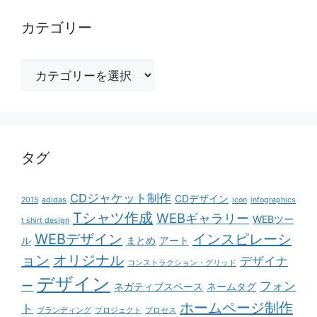
カテゴリー
カ
テ
ゴ
リ
ー
タグ
CDジャケット制作
CDデザイン
2015
adidas
icon
infographics
Tシャツ作成
WEBギャラリー
WEBツー
t shirt design
WEBデザイン
インスピレーシ
ル
まとめ
アート
ョン
オリジナル
デザイナ
コンストラクション・グリッド
デザイン
ー
フォン
ネガティブスペース
ネームタグ
ホームページ制作
ト
ブランディング
プロジェクト
プロセス