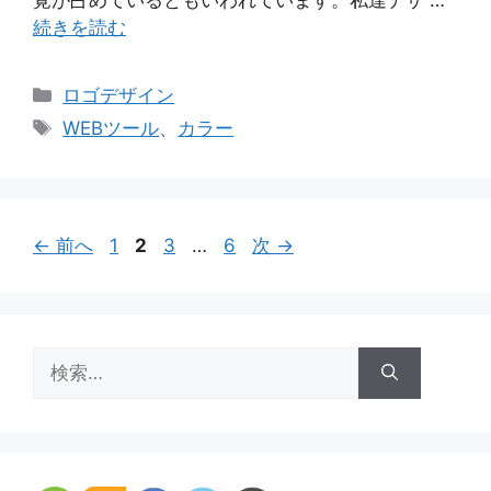
続きを読む
カ
ロゴデザイン
テ
タ
WEBツール
、
カラー
ゴ
グ
リ
ー
ペ
ペ
ペ
ペ
←
前へ
1
2
3
…
6
次
→
ー
ー
ー
ー
ジ
ジ
ジ
ジ
検
索: