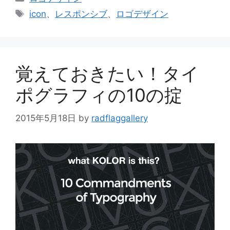
テ
タ
icon
、
レスポンシブ
、
ロゴデザイン
ゴ
グ
リ
ー
覚えておきたい！タイ
ポグラフィの10の掟
2015年5月18日
by
radflaggallery